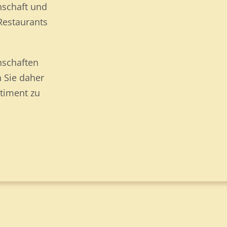
nschaft und
Restaurants
nschaften
n Sie daher
rtiment zu