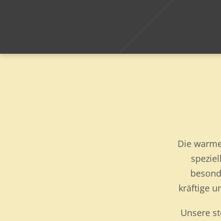
Die warme
spezie
besonde
kräftige 
Unsere st